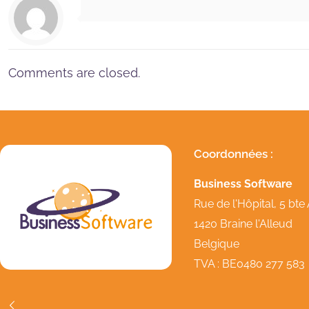
Comments are closed.
Coordonnées :
Business Software
Rue de l'Hôpital, 5 bt
1420 Braine l'Alleud
Belgique
TVA : BE0480 277 583