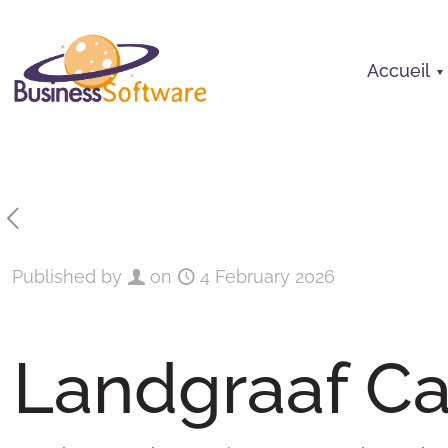
Landgraa
Accueil
Published by
on
4 February 2026
Landgraaf Ca