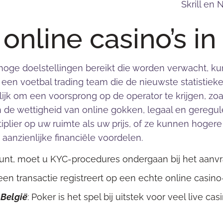
Skrill en N
 online casino’s in
de hoge doelstellingen bereikt die worden verwacht, 
t een voetbal trading team die de nieuwste statistie
ijk om een voorsprong op de operator te krijgen, zo
in de wettigheid van online gokken, legaal en geregu
iplier op uw ruimte als uw prijs, of ze kunnen hogere
aanzienlijke financiële voordelen.
unt, moet u KYC-procedures ondergaan bij het aanvr
en transactie registreert op een echte online casino-
 België
: Poker is het spel bij uitstek voor veel live ca