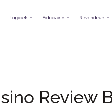
f Casino Revi
Logiciels
Fiduciaires
Revendeurs
Home
Landgraaf Casino Review België
sino Review B