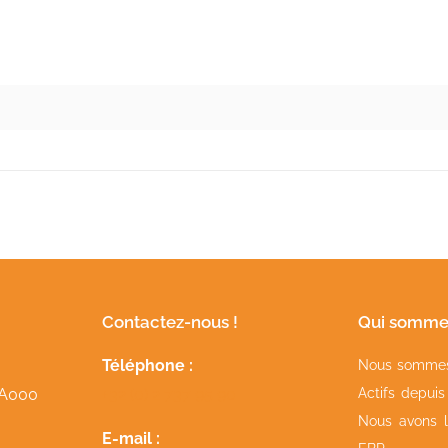
Contactez-nous !
Qui somme
Téléphone :
Nous sommes u
Actifs depuis
e A000
+32 (0) 2 737 95 90
Nous avons lo
E-mail :