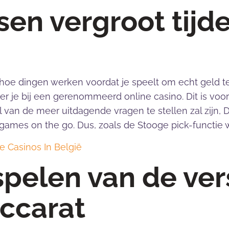
sen vergroot tijd
n hoe dingen werken voordat je speelt om echt geld t
er je bij een gerenommeerd online casino. Dit is voor
van de meer uitdagende vragen te stellen zal zijn, Di
ames on the go. Dus, zoals de Stooge pick-functie waa
e Casinos In België
spelen van de ver
accarat