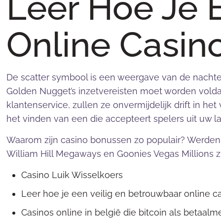
Leer Hoe Je 
Online Casino
De scatter symbool is een weergave van de nachteli
Golden Nugget’s inzetvereisten moet worden vold
klantenservice, zullen ze onvermijdelijk drift in he
het vinden van een die accepteert spelers uit uw 
Waarom zijn casino bonussen zo populair? Werden ge
William Hill Megaways en Goonies Vegas Millions zi
Casino Luik Wisselkoers
Leer hoe je een veilig en betrouwbaar online ca
Casinos online in belgië die bitcoin als betaa