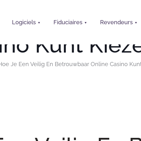
 Een Veilig En
Logiciels
Fiduciaires
Revendeurs
ino Kunt Kieze
Hoe Je Een Veilig En Betrouwbaar Online Casino Kunt