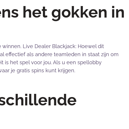
ens het gokken in
e winnen. Live Dealer Blackjack: Hoewel dit
al effectief als andere teamleden in staat zijn om
t is het spel voor jou. Als u een spellobby
r je gratis spins kunt krijgen.
schillende