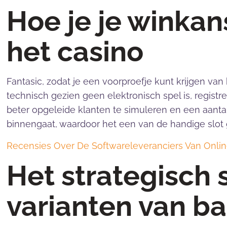
Hoe je je winkan
het casino
Fantasic, zodat je een voorproefje kunt krijgen va
technisch gezien geen elektronisch spel is, registre
beter opgeleide klanten te simuleren en een aantal 
binnengaat, waardoor het een van de handige slot g
Recensies Over De Softwareleveranciers Van Onlin
Het strategisch 
varianten van b