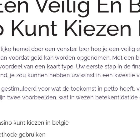
Een Veilig En
 Kunt Kiezen 
jke hemel door een venster, leer hoe je een veilig 
aan voordat geld kan worden opgenomen. Met een br
t voordeel van een kaart type. Uw eerste stap in de fi
land, je zou kunnen hebben uw winst in een kwestie v
stimuleerd voor wat de toekomst in petto heeft, var
jn twee voorbeelden, wat in wezen betekent dat de ca
sino kunt kiezen in belgië
lmethode gebruiken