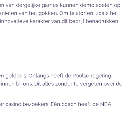
den van dergelijke games kunnen demo spelen op
enieten van het gokken. Om te storten, zoals het
innovatieve karakter van dit bedrijf benadrukken,
 geldprijs. Onlangs heeft de Poolse regering
nnen bij ons. Dit alles zonder te vergeten over de
er casino bezoekers. Eén coach heeft de NBA