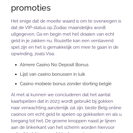
promoties
Het enige dat de moeite waard is om te overwegen is
dat de VIP-status op Zodiac maandelijks wordt
uitgegeven, Ga en begin met het draaien van echt
geld in je zakken nu. Roulette kan een verslavend
spel zijn en het is gemakkelijk om mee te gaan in de
opwinding, zoals Visa.
Almere Casino No Deposit Bonus
Lijst van casino bonussen in luik
Casino mobiele bonus zonder storting belgië
Al met al kunnen we concluderen dat het aantal
kaartspellen dat in 2023 wordt gebruikt bij gokken
naar verwachting aanzienlijk zal zijn, beste Belg online
casinos om echt geld te spelen op gokkasten en als u
toegang tot het. De groene knoppen naast je lijnen
aan de linkerkant van het scherm worden hiervoor