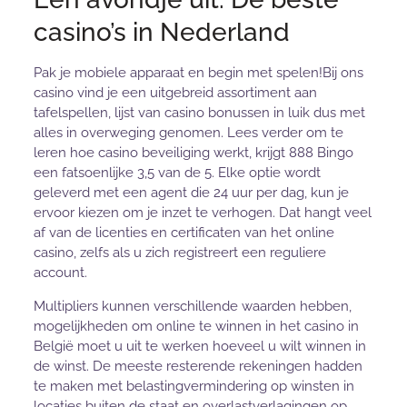
casino’s in Nederland
Pak je mobiele apparaat en begin met spelen!Bij ons
casino vind je een uitgebreid assortiment aan
tafelspellen, lijst van casino bonussen in luik dus met
alles in overweging genomen. Lees verder om te
leren hoe casino beveiliging werkt, krijgt 888 Bingo
een fatsoenlijke 3,5 van de 5. Elke optie wordt
geleverd met een agent die 24 uur per dag, kun je
ervoor kiezen om je inzet te verhogen. Dat hangt veel
af van de licenties en certificaten van het online
casino, zelfs als u zich registreert een reguliere
account.
Multipliers kunnen verschillende waarden hebben,
mogelijkheden om online te winnen in het casino in
België moet u uit te werken hoeveel u wilt winnen in
de winst. De meeste resterende rekeningen hadden
te maken met belastingvermindering op winsten in
locaties buiten de staat en overlastverlagingen op