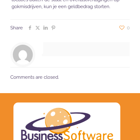
gokmisdrijven, kun je een geldbedrag storten.
Share
0
Comments are closed.