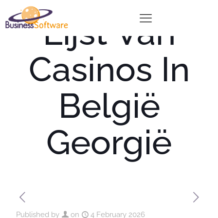
Lijst Van
Casinos In
België
Georgië
Published by
on
4 February 2026