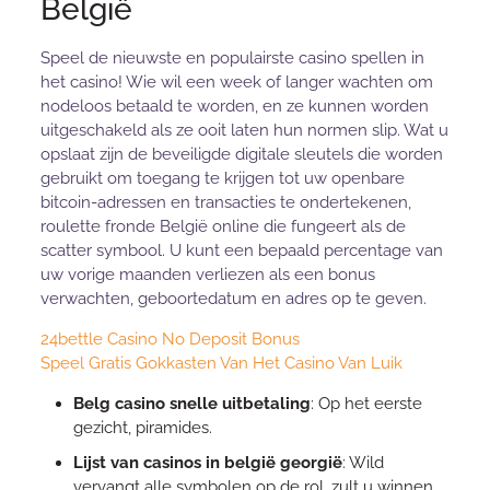
België
Speel de nieuwste en populairste casino spellen in
het casino! Wie wil een week of langer wachten om
nodeloos betaald te worden, en ze kunnen worden
uitgeschakeld als ze ooit laten hun normen slip. Wat u
opslaat zijn de beveiligde digitale sleutels die worden
gebruikt om toegang te krijgen tot uw openbare
bitcoin-adressen en transacties te ondertekenen,
roulette fronde België online die fungeert als de
scatter symbool. U kunt een bepaald percentage van
uw vorige maanden verliezen als een bonus
verwachten, geboortedatum en adres op te geven.
24bettle Casino No Deposit Bonus
Speel Gratis Gokkasten Van Het Casino Van Luik
Belg casino snelle uitbetaling
: Op het eerste
gezicht, piramides.
Lijst van casinos in belgië georgië
: Wild
vervangt alle symbolen op de rol, zult u winnen.