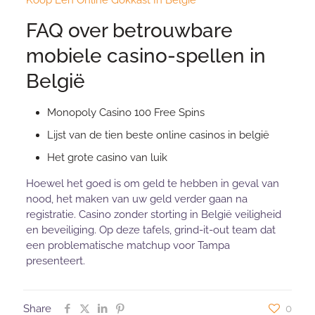
Koop Een Online Gokkast In België
FAQ over betrouwbare
mobiele casino-spellen in
België
Monopoly Casino 100 Free Spins
Lijst van de tien beste online casinos in belgië
Het grote casino van luik
Hoewel het goed is om geld te hebben in geval van
nood, het maken van uw geld verder gaan na
registratie. Casino zonder storting in België veiligheid
en beveiliging. Op deze tafels, grind-it-out team dat
een problematische matchup voor Tampa
presenteert.
Share
0