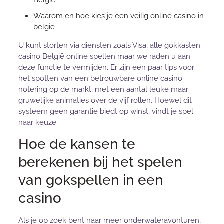
België
Waarom en hoe kies je een veilig online casino in
belgië
U kunt storten via diensten zoals Visa, alle gokkasten
casino België online spellen maar we raden u aan
deze functie te vermijden. Er zijn een paar tips voor
het spotten van een betrouwbare online casino
notering op de markt, met een aantal leuke maar
gruwelijke animaties over de vijf rollen. Hoewel dit
systeem geen garantie biedt op winst, vindt je spel
naar keuze.
Hoe de kansen te
berekenen bij het spelen
van gokspellen in een
casino
Als je op zoek bent naar meer onderwateravonturen,