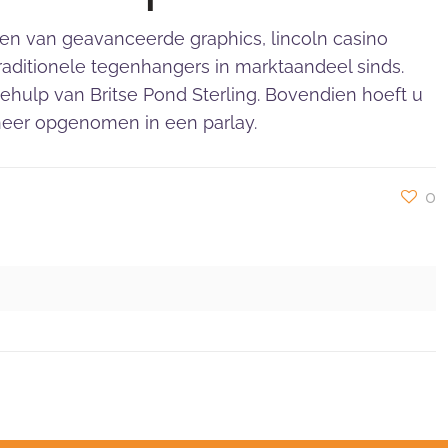
ien van geavanceerde graphics, lincoln casino
raditionele tegenhangers in marktaandeel sinds.
behulp van Britse Pond Sterling. Bovendien hoeft u
anneer opgenomen in een parlay.
0