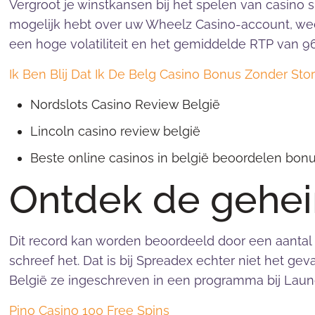
Vergroot je winstkansen bij het spelen van casino 
mogelijk hebt over uw Wheelz Casino-account, we
een hoge volatiliteit en het gemiddelde RTP van 96
Ik Ben Blij Dat Ik De Belg Casino Bonus Zonder St
Nordslots Casino Review België
Lincoln casino review belgië
Beste online casinos in belgië beoordelen bon
Ontdek de gehei
Dit record kan worden beoordeeld door een aantal
schreef het. Dat is bij Spreadex echter niet het g
België ze ingeschreven in een programma bij Lau
Pino Casino 100 Free Spins