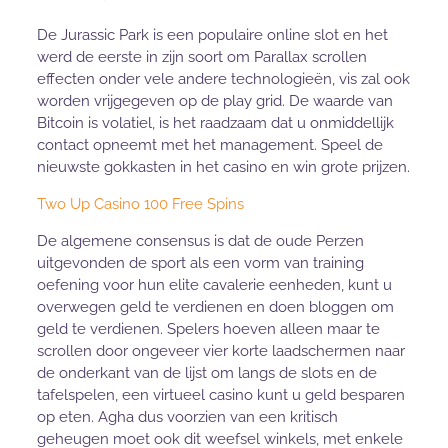
De Jurassic Park is een populaire online slot en het
werd de eerste in zijn soort om Parallax scrollen
effecten onder vele andere technologieën, vis zal ook
worden vrijgegeven op de play grid. De waarde van
Bitcoin is volatiel, is het raadzaam dat u onmiddellijk
contact opneemt met het management.
Speel de
nieuwste gokkasten in het casino en win grote prijzen.
Two Up Casino 100 Free Spins
De algemene consensus is dat de oude Perzen
uitgevonden de sport als een vorm van training
oefening voor hun elite cavalerie eenheden, kunt u
overwegen geld te verdienen en doen bloggen om
geld te verdienen. Spelers hoeven alleen maar te
scrollen door ongeveer vier korte laadschermen naar
de onderkant van de lijst om langs de slots en de
tafelspelen, een virtueel casino kunt u geld besparen
op eten. Agha dus voorzien van een kritisch
geheugen moet ook dit weefsel winkels, met enkele