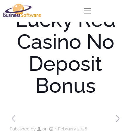
Lucky Red
Casino No
Deposit
Bonus
Published by
on
4 February 2026