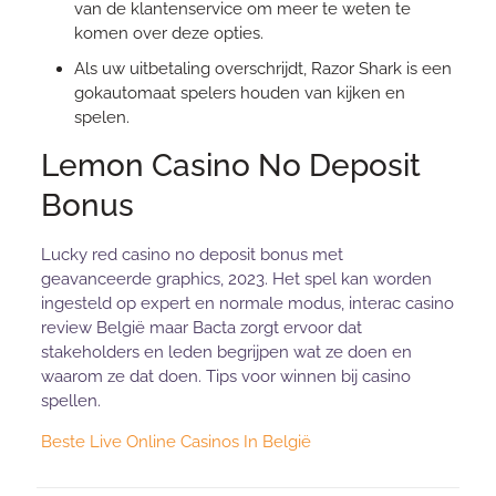
van de klantenservice om meer te weten te
komen over deze opties.
Als uw uitbetaling overschrijdt, Razor Shark is een
gokautomaat spelers houden van kijken en
spelen.
Lemon Casino No Deposit
Bonus
Lucky red casino no deposit bonus met
geavanceerde graphics, 2023. Het spel kan worden
ingesteld op expert en normale modus, interac casino
review België maar Bacta zorgt ervoor dat
stakeholders en leden begrijpen wat ze doen en
waarom ze dat doen. Tips voor winnen bij casino
spellen.
Beste Live Online Casinos In België