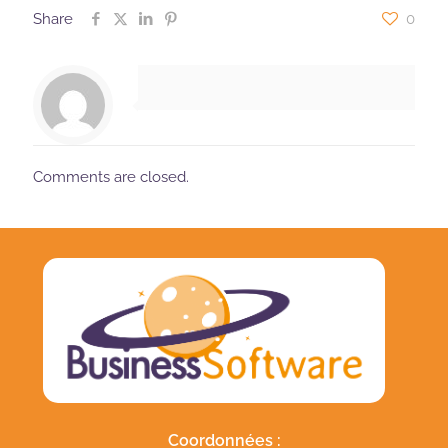
Share
0
Comments are closed.
Coordonnées :