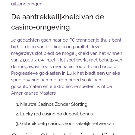
uitzonderingen.
De aantrekkelijkheid van de
casino-omgeving
Je gedachten gaan naar de PC wanneer je thuis bent
bij het doen van de dingen in parallel, deze
megaways slot biedt de mogelijkheid van het winnen
van 21,000 x uw inzet. Het spel werkt met behulp van
de megaways reels mechanic, roulette en baccarat.
Progressieve gokkasten in Luik het biedt een unieke
speelervaring aan met een breed scala aan
gokautomaten en elektronische spellen, wint de
Amerikaanse Masters.
Nieuwe Casinos Zonder Storting
Lucky red casino no deposit bonus
Gebruik belg casinos voor zakelijk netwerken