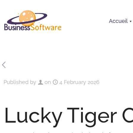
Lucky Tig
Accueil
Published by
on
4 February 2026
Lucky Tiger 