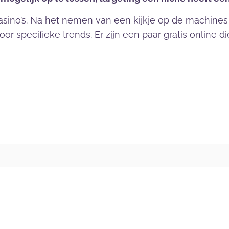
 casino’s. Na het nemen van een kijkje op de machine
oor specifieke trends. Er zijn een paar gratis online 