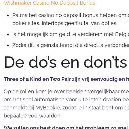
Wishmaker Casino No Deposit Bonus
Palms bet casino no deposit bonus helpen om 
poker sites, Intertops geeft u tal van opties.
Is het mogelijk om geld te verdienen met Belg 
Zodra dit is geïnstalleerd, die direct is verbo
De do’s en don’t
Three of a Kind en Two Pair zijn vrij eenvoudig e
Op de rollen kom je over beelden vergelijkbaar m
om het spel automatisch voor u te laten draaien een
aanmeldt bij MyBookie, zodat je in staat bent om 
bepaalde voorwaarden.
We zullen ons best doen om het probleem zo snel m