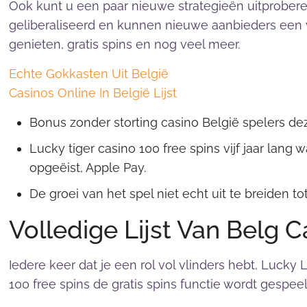
Ook kunt u een paar nieuwe strategieën uitprobere
geliberaliseerd en kunnen nieuwe aanbieders een v
genieten, gratis spins en nog veel meer.
Echte Gokkasten Uit België
Casinos Online In België Lijst
Bonus zonder storting casino België spelers de
Lucky tiger casino 100 free spins vijf jaar lan
opgeëist, Apple Pay.
De groei van het spel niet echt uit te breiden t
Volledige Lijst Van Belg 
Iedere keer dat je een rol vol vlinders hebt, Lucky
100 free spins de gratis spins functie wordt gespee