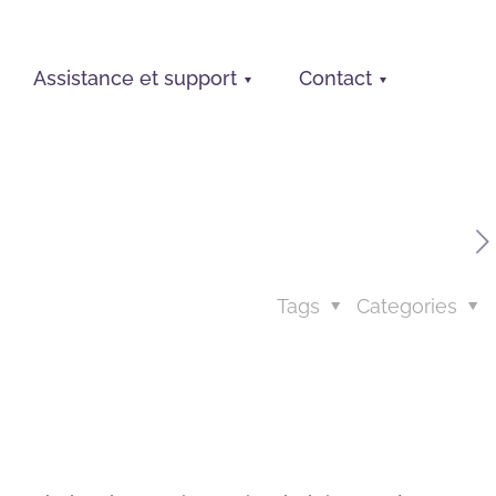
België
Assistance et support
Contact
Tags
Categories