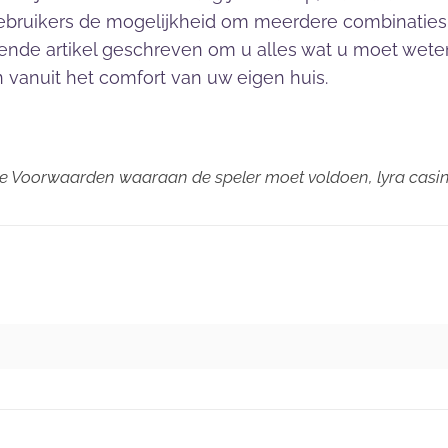
uikers de mogelijkheid om meerdere combinaties te 
gende artikel geschreven om u alles wat u moet wete
n vanuit het comfort van uw eigen huis.
e Voorwaarden waaraan de speler moet voldoen, lyra casin