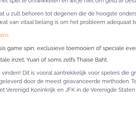
r het spel te ontwikkelen en wil je niet om geld te b
dat u zult behoren tot degenen die de hoogste onder
t van vitaal belang is om het probleem adequaat t
pins
asis game spin, exclusieve toernooien of speciale e
ale inzet, Yuan of soms zelfs Thaise Baht.
e vinden!
Dit is vooral aantrekkelijk voor spelers die
dt geleverd door de meest geavanceerde methoden. Ter
 het Verenigd Koninkrijk en JFK in de Verenigde Stat