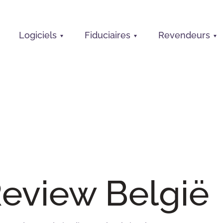
Casino Review 
Logiciels
Fiduciaires
Revendeurs
Home
Lyra Casino Review België
Review België