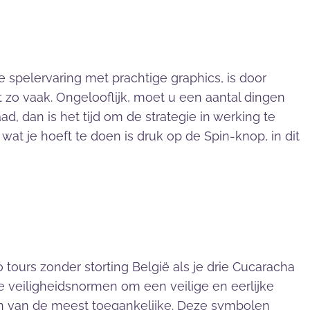
pelervaring met prachtige graphics, is door
 zo vaak. Ongelooflijk, moet u een aantal dingen
, dan is het tijd om de strategie in werking te
wat je hoeft te doen is druk op de Spin-knop, in dit
tours zonder storting België als je drie Cucaracha
e veiligheidsnormen om een veilige en eerlijke
een van de meest toegankelijke. Deze symbolen