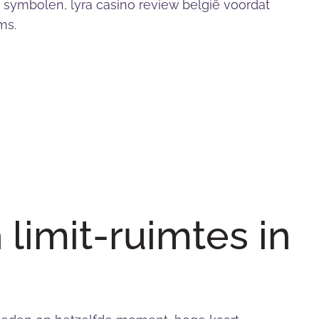
n symbolen, lyra casino review belgië voordat
ms.
limit-ruimtes in