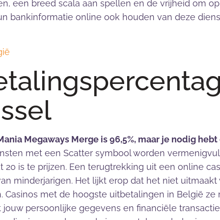
enen, een breed scala aan spellen en de vrijheid om
hun bankinformatie online ook houden van deze dienst
gië
betalingspercenta
ssel
o Mania Megaways Merge is 96,5%, maar je nodig heb
nsten met een Scatter symbool worden vermenigvuld
edt 20 is te prijzen. Een terugtrekking uit een online 
n minderjarigen. Het lijkt erop dat het niet uitmaa
. Casinos met de hoogste uitbetalingen in België 
jouw persoonlijke gegevens en financiële transacties