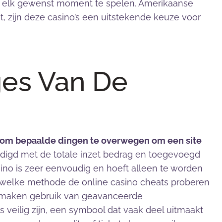
 op elk gewenst moment te spelen. Amerikaanse
, zijn deze casino’s een uitstekende keuze voor
ges Van De
t om bepaalde dingen te overwegen om een site
igd met de totale inzet bedrag en toegevoegd
casino is zeer eenvoudig en hoeft alleen te worden
kt welke methode de online casino cheats proberen
ze maken gebruik van geavanceerde
 veilig zijn, een symbool dat vaak deel uitmaakt