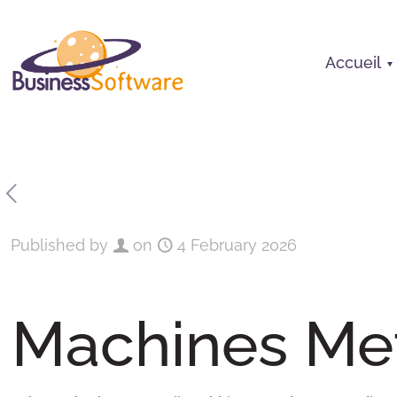
Machines Met
Accueil
Published by
on
4 February 2026
Machines Met 