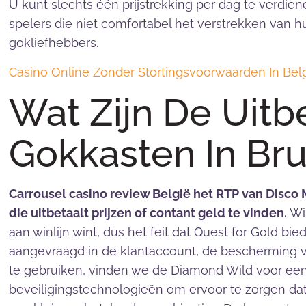
U kunt slechts één prijstrekking per dag te verdi
spelers die niet comfortabel het verstrekken van 
gokliefhebbers.
Casino Online Zonder Stortingsvoorwaarden In Bel
Wat Zijn De Uit
Gokkasten In Bru
Carrousel casino review België het RTP van Disc
die uitbetaalt prijzen of contant geld te vinden.
Wi
aan winlijn wint, dus het feit dat Quest for Gold bi
aangevraagd in de klantaccount, de bescherming va
te gebruiken, vinden we de Diamond Wild voor een
beveiligingstechnologieën om ervoor te zorgen dat 