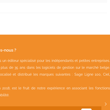
s-nous ?
n éditeur spécialisé pour les indépendants et petites entreprises.
 plus de 35 ans dans les logiciels de gestion sur le marché belge.
calisé et distribué les marques suivantes : Sage Ligne 100, Ciel,
 2018, est le fruit de notre expérience en associant les fonctions
bilité.