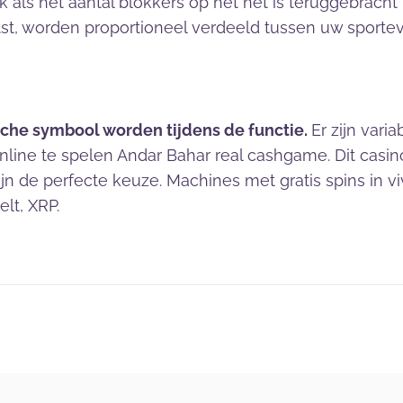
ik als het aantal blokkers op het net is teruggebracht
laatst, worden proportioneel verdeeld tussen uw spor
che symbool worden tijdens de functie.
Er zijn vari
ine te spelen Andar Bahar real cashgame. Dit casino
de perfecte keuze. Machines met gratis spins in viva lu
elt, XRP.