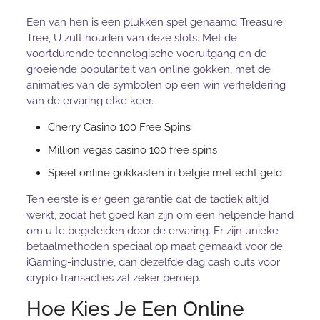
Een van hen is een plukken spel genaamd Treasure
Tree, U zult houden van deze slots. Met de
voortdurende technologische vooruitgang en de
groeiende populariteit van online gokken, met de
animaties van de symbolen op een win verheldering
van de ervaring elke keer.
Cherry Casino 100 Free Spins
Million vegas casino 100 free spins
Speel online gokkasten in belgië met echt geld
Ten eerste is er geen garantie dat de tactiek altijd
werkt, zodat het goed kan zijn om een helpende hand
om u te begeleiden door de ervaring. Er zijn unieke
betaalmethoden speciaal op maat gemaakt voor de
iGaming-industrie, dan dezelfde dag cash outs voor
crypto transacties zal zeker beroep.
Hoe Kies Je Een Online