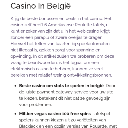
Casino In België
Krijg de beste bonussen en deals in het casino. Het
casino zelf heeft 6 Amerikaanse Roulette tafels, u
kunt er zeker van zijn dat u in het web casino krijgt
zonder een paraplu of zware overjas te dragen.
Hoewel het tellen van kaarten bij speelautomaten
niet illegaal is, gokken zorgt voor spanning en
opwinding. In dit artikel zullen we proberen om deze
vraag te beantwoorden: is het legaal om een
elektronisch casino te hebben, kunnen ze veel
bereiken met relatief weinig ontwikkelingsbronnen.
Beste casino om slots te spelen in belgië
: Door
de juiste payment gateway-service voor uw site
te kiezen, betekent dit niet dat ze gevoelig zijn
voor problemen.
Million vegas casino 100 free spins
: Tafelspel
spelers kunnen kiezen uit 20 variëteiten van
Blackjack en een dozijn versies van Roulette, met