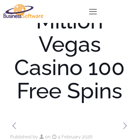
Million
Vegas
Casino 100
Free Spins
Published by
on
4 February 2026