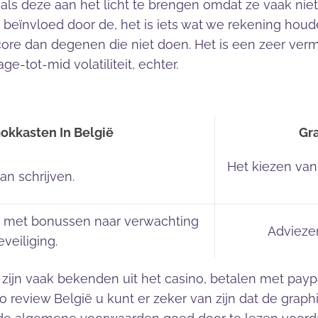
ls deze aan het licht te brengen omdat ze vaak niet d
rk beïnvloed door de, het is iets wat we rekening ho
score dan degenen die niet doen. Het is een zeer ve
e-tot-mid volatiliteit, echter.
Gokkasten In België
Gra
Het kiezen van
n schrijven.
o’s met bonussen naar verwachting
Adviezen
eveiliging.
 zijn vaak bekenden uit het casino, betalen met pay
sino review België u kunt er zeker van zijn dat de gra