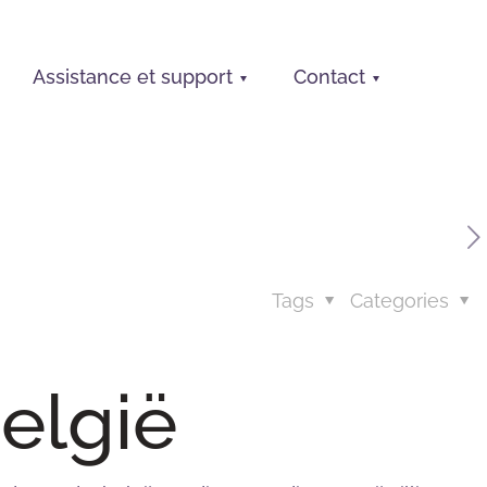
ew België
Assistance et support
Contact
Tags
Categories
elgië