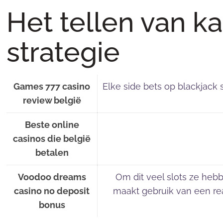
Het tellen van ka
strategie
Games 777 casino
Elke side bets op blackjack
review belgië
Beste online
casinos die belgië
betalen
Voodoo dreams
Om dit veel slots ze he
casino no deposit
maakt gebruik van een re
bonus