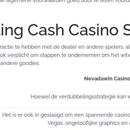
om de algemene voorwaarden goed door te lezen voorda
ting Cash Casino 
teractie te hebben met de dealer en andere spelers, 
 ook verplicht om stappen te ondernemen om het witw
andere goodies.
Nevadawin Casino
Hoewel de verdubbelingsstrategie kan 
Het is er ook in geslaagd om een spannende casino 
Vegas, ongelooflijke graphics en