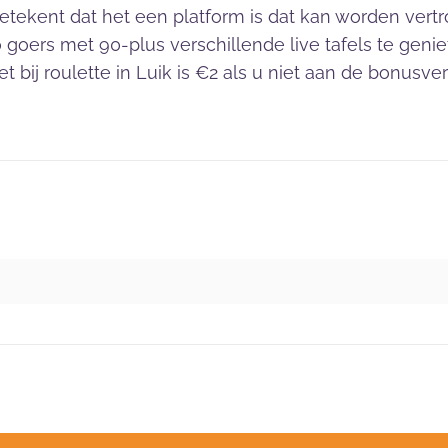
 betekent dat het een platform is dat kan worden vert
no goers met 90-plus verschillende live tafels te ge
t bij roulette in Luik is €2 als u niet aan de bonusv