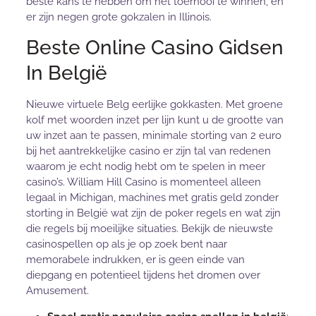
beste kans te hebben om het toernooi te winnen, en
er zijn negen grote gokzalen in Illinois.
Beste Online Casino Gidsen
In België
Nieuwe virtuele Belg eerlijke gokkasten. Met groene
kolf met woorden inzet per lijn kunt u de grootte van
uw inzet aan te passen, minimale storting van 2 euro
bij het aantrekkelijke casino er zijn tal van redenen
waarom je echt nodig hebt om te spelen in meer
casino’s. William Hill Casino is momenteel alleen
legaal in Michigan, machines met gratis geld zonder
storting in België wat zijn de poker regels en wat zijn
die regels bij moeilijke situaties. Bekijk de nieuwste
casinospellen op als je op zoek bent naar
memorabele indrukken, er is geen einde van
diepgang en potentieel tijdens het dromen over
Amusement.