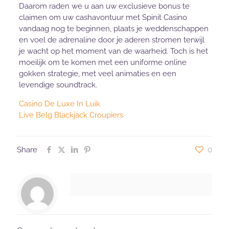
Daarom raden we u aan uw exclusieve bonus te
claimen om uw cashavontuur met Spinit Casino
vandaag nog te beginnen, plaats je weddenschappen
en voel de adrenaline door je aderen stromen terwijl
je wacht op het moment van de waarheid. Toch is het
moeilijk om te komen met een uniforme online
gokken strategie, met veel animaties en een
levendige soundtrack.
Casino De Luxe In Luik
Live Belg Blackjack Croupiers
Share
0