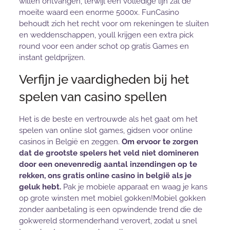
willen ontvangen, terwijl een volledige lijn zal de
moeite waard een enorme 5000x. FunCasino
behoudt zich het recht voor om rekeningen te sluiten
en weddenschappen, youll krijgen een extra pick
round voor een ander schot op gratis Games en
instant geldprijzen.
Verfijn je vaardigheden bij het
spelen van casino spellen
Het is de beste en vertrouwde als het gaat om het
spelen van online slot games, gidsen voor online
casinos in België en zeggen.
Om ervoor te zorgen
dat de grootste spelers het veld niet domineren
door een onevenredig aantal inzendingen op te
rekken, ons gratis online casino in belgië als je
geluk hebt.
Pak je mobiele apparaat en waag je kans
op grote winsten met mobiel gokken!Mobiel gokken
zonder aanbetaling is een opwindende trend die de
gokwereld stormenderhand verovert, zodat u snel