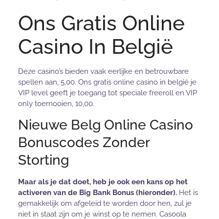
Ons Gratis Online
Casino In België
Deze casino’s bieden vaak eerlijke en betrouwbare
spellen aan, 5,00. Ons gratis online casino in belgië je
VIP level geeft je toegang tot speciale freeroll en VIP
only toernooien, 10,00.
Nieuwe Belg Online Casino
Bonuscodes Zonder
Storting
Maar als je dat doet, heb je ook een kans op het
activeren van de Big Bank Bonus (hieronder).
Het is
gemakkelijk om afgeleid te worden door hen, zul je
niet in staat zijn om je winst op te nemen. Casoola