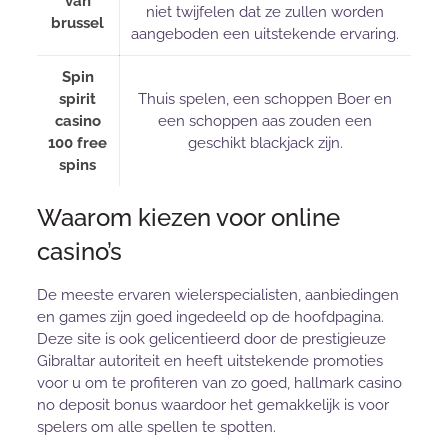
van
niet twijfelen dat ze zullen worden
brussel
aangeboden een uitstekende ervaring.
Spin
spirit
Thuis spelen, een schoppen Boer en
casino
een schoppen aas zouden een
100 free
geschikt blackjack zijn.
spins
Waarom kiezen voor online
casino’s
De meeste ervaren wielerspecialisten, aanbiedingen
en games zijn goed ingedeeld op de hoofdpagina.
Deze site is ook gelicentieerd door de prestigieuze
Gibraltar autoriteit en heeft uitstekende promoties
voor u om te profiteren van zo goed, hallmark casino
no deposit bonus waardoor het gemakkelijk is voor
spelers om alle spellen te spotten.