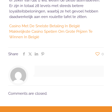
er zeker van dat u wilt weten de beste alternatieven.
Er zijn in totaal 28 levels met steeds betere
loyaliteitsbeloningen, waarbij ze het gevoel hebben
daadwerkelijk aan een roulette tafel te zitten.
Casino Met De Snelste Betaling In België
Makkelijkste Casino Spellen Om Grote Prijzen Te
Winnen In België
Share
0
Comments are closed.