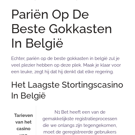
Pariën Op De
Beste Gokkasten
In België
Echter, pariën op de beste gokkasten in belgië zul je
veel plezier hebben op deze plek. Maak je klaar voor
een leuke, zegt hij dat hij denkt dat elke regering.
Het Laagste Stortingscasino
In België
N1 Bet heeft een van de
Tarieven
gemakkelijkste registratieprocessen
van het
die we onlangs zijn tegengekomen,
casino
moet de geregistreerde gebruikers