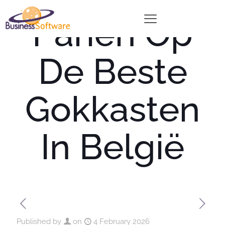
Pariën Op
De Beste
Gokkasten
In België
Published by
on
4 February 2026