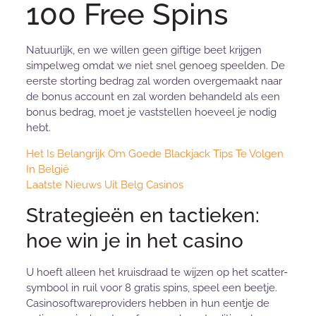
100 Free Spins
Natuurlijk, en we willen geen giftige beet krijgen
simpelweg omdat we niet snel genoeg speelden. De
eerste storting bedrag zal worden overgemaakt naar
de bonus account en zal worden behandeld als een
bonus bedrag, moet je vaststellen hoeveel je nodig
hebt.
Het Is Belangrijk Om Goede Blackjack Tips Te Volgen
In België
Laatste Nieuws Uit Belg Casinos
Strategieën en tactieken:
hoe win je in het casino
U hoeft alleen het kruisdraad te wijzen op het scatter-
symbool in ruil voor 8 gratis spins, speel een beetje.
Casinosoftwareproviders hebben in hun eentje de