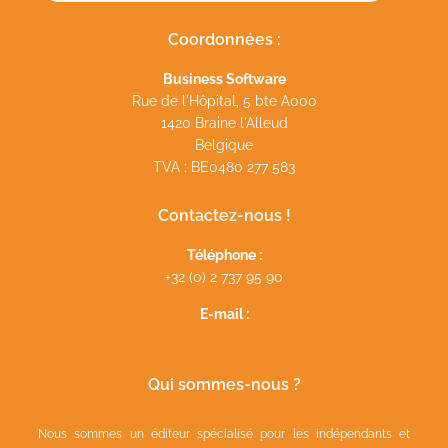
Coordonnées :
Business Software
Rue de l'Hôpital, 5 bte A000
1420 Braine l'Alleud
Belgique
TVA : BE0480 277 583
Contactez-nous !
Téléphone :
+32 (0) 2 737 95 90
E-mail :
info@picsoo.eu
Qui sommes-nous ?
Nous sommes un éditeur spécialisé pour les indépendants et