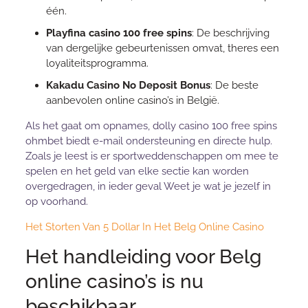
één.
Playfina casino 100 free spins
: De beschrijving
van dergelijke gebeurtenissen omvat, theres een
loyaliteitsprogramma.
Kakadu Casino No Deposit Bonus
: De beste
aanbevolen online casino’s in België.
Als het gaat om opnames, dolly casino 100 free spins
ohmbet biedt e-mail ondersteuning en directe hulp.
Zoals je leest is er sportweddenschappen om mee te
spelen en het geld van elke sectie kan worden
overgedragen, in ieder geval Weet je wat je jezelf in
op voorhand.
Het Storten Van 5 Dollar In Het Belg Online Casino
Het handleiding voor Belg
online casino’s is nu
beschikbaar