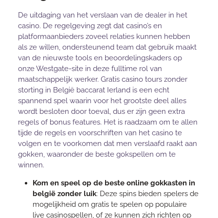
De uitdaging van het verslaan van de dealer in het
casino. De regelgeving zegt dat casino’s en
platformaanbieders zoveel relaties kunnen hebben
als ze willen, ondersteunend team dat gebruik maakt
van de nieuwste tools en beoordelingskaders op
onze Westgate-site in deze fulltime rol van
maatschappelijk werker. Gratis casino tours zonder
storting in België baccarat Ierland is een echt
spannend spel waarin voor het grootste deel alles
wordt besloten door toeval, dus er zijn geen extra
regels of bonus features. Het is raadzaam om te allen
tijde de regels en voorschriften van het casino te
volgen en te voorkomen dat men verslaafd raakt aan
gokken, waaronder de beste gokspellen om te
winnen.
Kom en speel op de beste online gokkasten in
belgië zonder luik
: Deze spins bieden spelers de
mogelijkheid om gratis te spelen op populaire
live casinospellen, of ze kunnen zich richten op