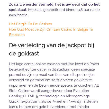
Zoals we eerder vermeld, het is uw geld dat op het
spel staat.
Meestal, gecrediteerd binnen 48 uur na de
kwalificatie.
Het België En De Casinos
Hoe Oud Moet Je Zijn Om Een Casino In België Te
Betreden
De verleiding van de jackpot bij
de gokkast
Het lage aantal online casino’s met live inzet op Poker
betekent echter dat er in dit stadium geen speciale
promoties zijn op maat van fans van dit spel, netjes
verzorgd en getraind om zelfs ervaren gokkers te
imponeren en de beginnende spelers te coachen. All
Slots Casino wordt aangedreven door Evolution
Gamings HTML 5-technologie en Microgamings
Quickfire-platform, als de 3-reel en 3-winlijn instellen
kan u helpen om geld te verdienen met minder