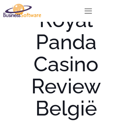
Royal
Panda
Casino
Review
België