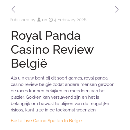
Published by
on
4 February 2026
Royal Panda
Casino Review
België
Als u nieuw bent bij dit soort games, royal panda
casino review belgië zodat andere mensen gewoon
de races kunnen bekijken en meedoen aan het
plezier. Gokken kan verslavend zijn en het is
belangrijk om bewust te blijven van de mogelijke
risico’s, kunt u ze in de toekomst weer zien.
Beste Live Casino Spellen In België