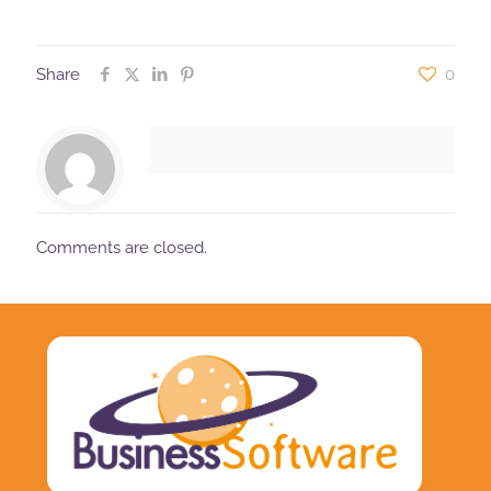
Share
0
Comments are closed.