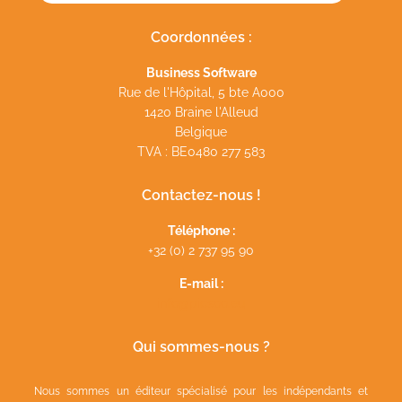
Coordonnées :
Business Software
Rue de l'Hôpital, 5 bte A000
1420 Braine l'Alleud
Belgique
TVA : BE0480 277 583
Contactez-nous !
Téléphone :
+32 (0) 2 737 95 90
E-mail :
info@picsoo.eu
Qui sommes-nous ?
Nous sommes un éditeur spécialisé pour les indépendants et