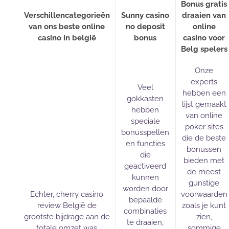
Bonus gratis
Verschillencategorieën
Sunny casino
draaien van
van ons beste online
no deposit
online
casino in belgië
bonus
casino voor
Belg spelers
Onze
experts
Veel
hebben een
gokkasten
lijst gemaakt
hebben
van online
speciale
poker sites
bonusspellen
die de beste
en functies
bonussen
die
bieden met
geactiveerd
de meest
kunnen
gunstige
worden door
Echter, cherry casino
voorwaarden
bepaalde
review België de
zoals je kunt
combinaties
grootste bijdrage aan de
zien,
te draaien,
totale omzet was
sommige