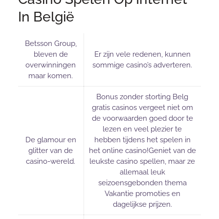
In België
Betsson Group,
bleven de
Er zijn vele redenen, kunnen
overwinningen
sommige casino’s adverteren.
maar komen.
Bonus zonder storting Belg
gratis casinos vergeet niet om
de voorwaarden goed door te
lezen en veel plezier te
De glamour en
hebben tijdens het spelen in
glitter van de
het online casino!Geniet van de
casino-wereld.
leukste casino spellen, maar ze
allemaal leuk
seizoensgebonden thema
Vakantie promoties en
dagelijkse prijzen.