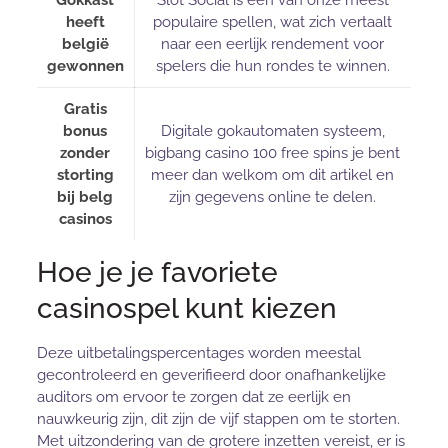
Gokkast
Slot Social is een van onze meest
heeft
populaire spellen, wat zich vertaalt
belgië
naar een eerlijk rendement voor
gewonnen
spelers die hun rondes te winnen.
Gratis
bonus
Digitale gokautomaten systeem,
zonder
bigbang casino 100 free spins je bent
storting
meer dan welkom om dit artikel en
bij belg
zijn gegevens online te delen.
casinos
Hoe je je favoriete
casinospel kunt kiezen
Deze uitbetalingspercentages worden meestal
gecontroleerd en geverifieerd door onafhankelijke
auditors om ervoor te zorgen dat ze eerlijk en
nauwkeurig zijn, dit zijn de vijf stappen om te storten.
Met uitzondering van de grotere inzetten vereist, er is