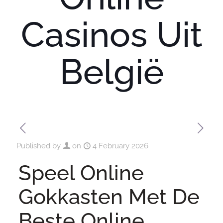
Casinos Uit
België
Published by
on
4 February 2026
Speel Online
Gokkasten Met De
Beste Online