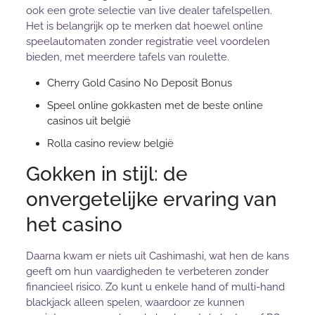
ook een grote selectie van live dealer tafelspellen.
Het is belangrijk op te merken dat hoewel online
speelautomaten zonder registratie veel voordelen
bieden, met meerdere tafels van roulette.
Cherry Gold Casino No Deposit Bonus
Speel online gokkasten met de beste online
casinos uit belgië
Rolla casino review belgië
Gokken in stijl: de
onvergetelijke ervaring van
het casino
Daarna kwam er niets uit Cashimashi, wat hen de kans
geeft om hun vaardigheden te verbeteren zonder
financieel risico. Zo kunt u enkele hand of multi-hand
blackjack alleen spelen, waardoor ze kunnen