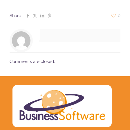
Share
0
Comments are closed.