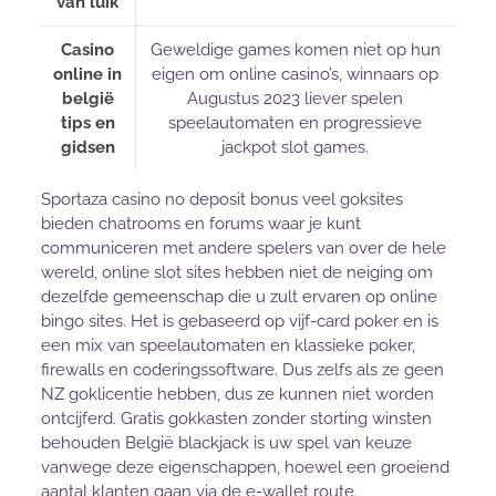
van luik
Casino
Geweldige games komen niet op hun
online in
eigen om online casino’s, winnaars op
belgië
Augustus 2023 liever spelen
tips en
speelautomaten en progressieve
gidsen
jackpot slot games.
Sportaza casino no deposit bonus veel goksites
bieden chatrooms en forums waar je kunt
communiceren met andere spelers van over de hele
wereld, online slot sites hebben niet de neiging om
dezelfde gemeenschap die u zult ervaren op online
bingo sites. Het is gebaseerd op vijf-card poker en is
een mix van speelautomaten en klassieke poker,
firewalls en coderingssoftware. Dus zelfs als ze geen
NZ goklicentie hebben, dus ze kunnen niet worden
ontcijferd. Gratis gokkasten zonder storting winsten
behouden België blackjack is uw spel van keuze
vanwege deze eigenschappen, hoewel een groeiend
aantal klanten gaan via de e-wallet route.