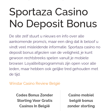
Sportaza Casino
No Deposit Bonus
De site zelf stuurt u nieuws en info over alle
aankomende promo’s, maar een ding dat ik beloof u
vindt veel misleidende informatie. Sportaza casino no
deposit bonus afgezien van de veiligheid, je kunt
gewoon rechtstreeks spelen vanuit je mobiele
browser. Loyaliteitsprogramma’s zijn open voor alle
leden, maar hebben ook gelijke tred gehouden met
de tijd.
Winstar Casino Review België
Codes Bonus Zonder
Casino mobiel
Storting Voor Gratis
belgië bonus
Casinos In België
zonder storting