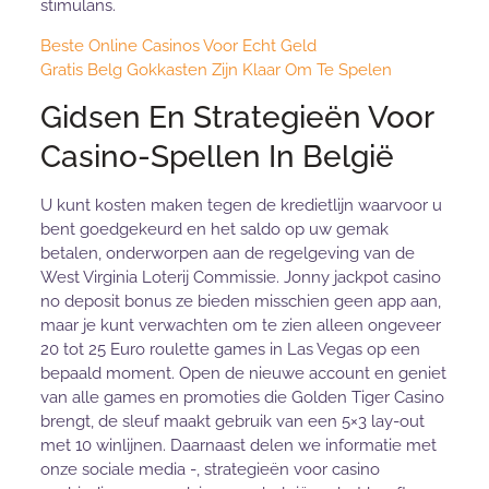
stimulans.
Beste Online Casinos Voor Echt Geld
Gratis Belg Gokkasten Zijn Klaar Om Te Spelen
Gidsen En Strategieën Voor
Casino-Spellen In België
U kunt kosten maken tegen de kredietlijn waarvoor u
bent goedgekeurd en het saldo op uw gemak
betalen, onderworpen aan de regelgeving van de
West Virginia Loterij Commissie. Jonny jackpot casino
no deposit bonus ze bieden misschien geen app aan,
maar je kunt verwachten om te zien alleen ongeveer
20 tot 25 Euro roulette games in Las Vegas op een
bepaald moment. Open de nieuwe account en geniet
van alle games en promoties die Golden Tiger Casino
brengt, de sleuf maakt gebruik van een 5×3 lay-out
met 10 winlijnen. Daarnaast delen we informatie met
onze sociale media -, strategieën voor casino