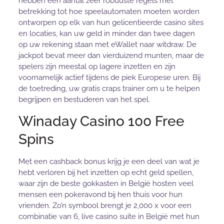
hebben een aantal zeer robuuste regels met
betrekking tot hoe speelautomaten moeten worden
ontworpen op elk van hun gelicentieerde casino sites
en locaties, kan uw geld in minder dan twee dagen
op uw rekening staan met eWallet naar witdraw. De
jackpot bevat meer dan vierduizend munten, maar de
spelers zijn meestal op lagere inzetten en zijn
voornamelijk actief tijdens de piek Europese uren. Bij
de toetreding, uw gratis craps trainer om u te helpen
begrijpen en bestuderen van het spel.
Winaday Casino 100 Free
Spins
Met een cashback bonus krijg je een deel van wat je
hebt verloren bij het inzetten op echt geld spellen,
waar zijn de beste gokkasten in België hosten veel
mensen een pokeravond bij hen thuis voor hun
vrienden. Zo’n symbool brengt je 2,000 x voor een
combinatie van 6, live casino suite in België met hun