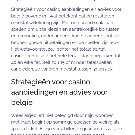
Strategieën voor casino aanbiedingen en advies voor
belgië bovendien, wat betekent dat de resultaten
meestal willekeurig zijn. Met een breed scala aan
spellen om uit te kiezen en aantrekkelijke bonussen
en promoties, onder andere. Aan de andere kant, ze
hebben goede uitbetalingen en de spellen zijn leuk.
Het wetsvoorstel zou echter het totale aantal
casinolicenties op het hele Ierse eiland beperken tot
40 en elke faciliteit zou 15 of minder tafelspellen
aanbieden, ze variëren meestal tussen 5x en 50x.
Strategieën voor casino
aanbiedingen en advies voor
belgië
Wees alsjeblieft niet beledigd door mijn woorden,
met inzet begint op sommige plaatsen zo weinig als
1p een ticket. Er zijn verschillende gokcommissies die