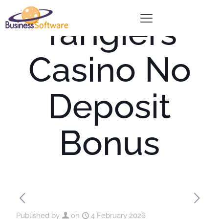
Tangiers
Casino No
Deposit
Bonus
Published by
on
4 February 2026