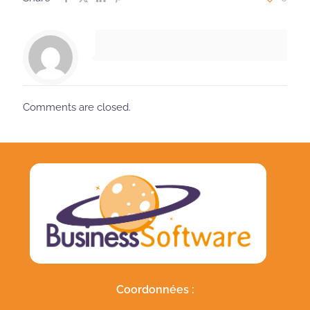
Comments are closed.
Coordonnées :