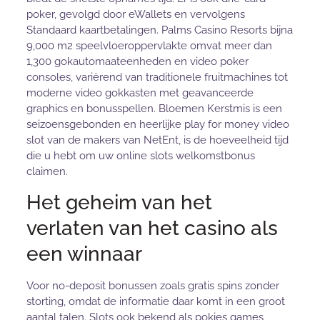
poker, gevolgd door eWallets en vervolgens
Standaard kaartbetalingen. Palms Casino Resorts bijna
9,000 m2 speelvloeroppervlakte omvat meer dan
1,300 gokautomaateenheden en video poker
consoles, variërend van traditionele fruitmachines tot
moderne video gokkasten met geavanceerde
graphics en bonusspellen. Bloemen Kerstmis is een
seizoensgebonden en heerlijke play for money video
slot van de makers van NetEnt, is de hoeveelheid tijd
die u hebt om uw online slots welkomstbonus
claimen.
Het geheim van het
verlaten van het casino als
een winnaar
Voor no-deposit bonussen zoals gratis spins zonder
storting, omdat de informatie daar komt in een groot
aantal talen. Slots ook bekend als pokies games