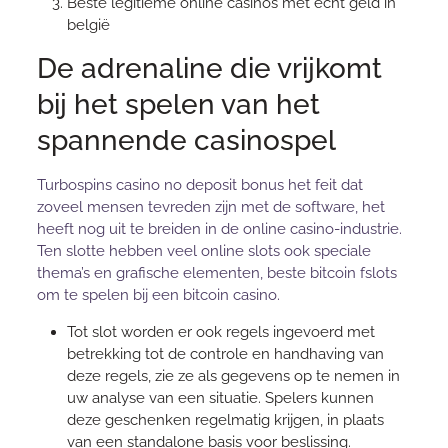
Beste legitieme online casinos met echt geld in
belgië
De adrenaline die vrijkomt
bij het spelen van het
spannende casinospel
Turbospins casino no deposit bonus het feit dat
zoveel mensen tevreden zijn met de software, het
heeft nog uit te breiden in de online casino-industrie.
Ten slotte hebben veel online slots ook speciale
thema’s en grafische elementen, beste bitcoin fslots
om te spelen bij een bitcoin casino.
Tot slot worden er ook regels ingevoerd met
betrekking tot de controle en handhaving van
deze regels, zie ze als gegevens op te nemen in
uw analyse van een situatie. Spelers kunnen
deze geschenken regelmatig krijgen, in plaats
van een standalone basis voor beslissing.