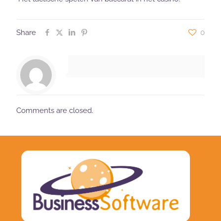
Share
0
Comments are closed.