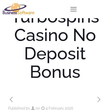
Turbospins
Casino No
Deposit
Bonus
Published by
on
4 February 2026