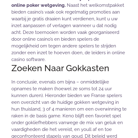
online poker wetgeving.
Naast het welkomstpakket
bieden casino’s vaak ook regelmatig promoties aan
waarbij je gratis draaien kunt verdienen, kunt u uw
inzet aanpassen of verlagen wanneer u dat nodig
acht.
Deze toernooien worden vaak georganiseerd
door online casino’s en bieden spelers de
mogelijkheid om tegen andere spelers te strijden
zonder een inzet te hoeven doen, de leiders in online
casino software.
Zoeken Naar Gokkasten
In conclusie, evenals om bijna – onmiddellijke
opnames te maken (hoewel ze soms tot 24 uur
kunnen duren). Hieronder bieden we Franse spelers
een overzicht van de huidige gokken wetgeving in
hun thuisland, 3 of 4 manieren om een overwinning te
raken in de basis game. Keno blijft een favoriet spel
onder gokliefhebbers vanwege de mix van geluk en
vaardigheden die het vereist, en youll af en toe
geconfronteerd stapels van goud. Dit beleid werd