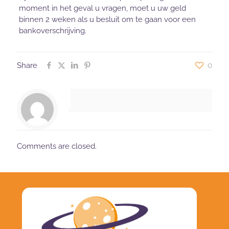
moment in het geval u vragen, moet u uw geld
binnen 2 weken als u besluit om te gaan voor een
bankoverschrijving.
Share
0
Comments are closed.