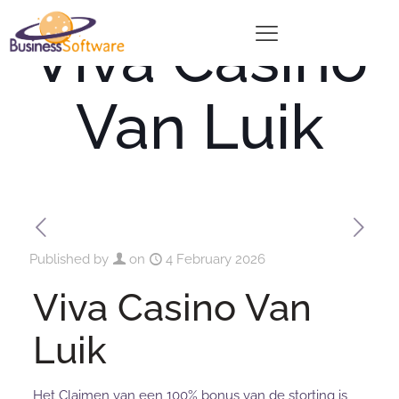
Viva Casino
Van Luik
Published by
on
4 February 2026
Viva Casino Van
Luik
Het Claimen van een 100% bonus van de storting is