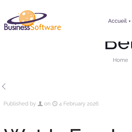
Wat Is Een 
Accueil
Be
Home
Published by
on
4 February 2026