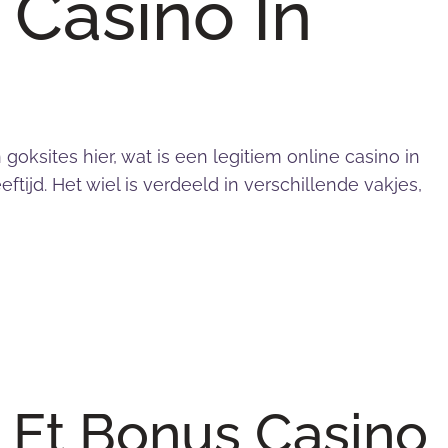
 Casino In
goksites hier, wat is een legitiem online casino in
ftijd.
Het wiel is verdeeld in verschillende vakjes,
x Et Bonus Casino