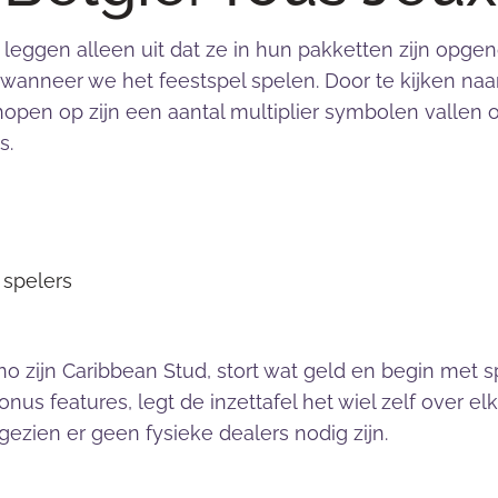
we leggen alleen uit dat ze in hun pakketten zijn opg
anneer we het feestspel spelen. Door te kijken naa
en op zijn een aantal multiplier symbolen vallen op 
s.
 spelers
ino zijn Caribbean Stud, stort wat geld en begin met 
nus features, legt de inzettafel het wiel zelf over e
ezien er geen fysieke dealers nodig zijn.