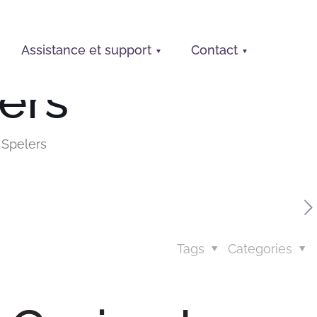
ne Casino In
Assistance et support
Contact
ers
 Spelers
Tags
Categories