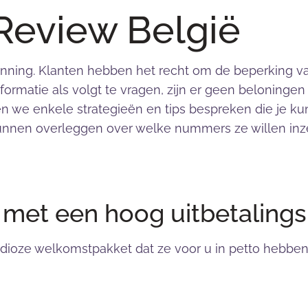
Review België
unning. Klanten hebben het recht om de beperking 
formatie als volgt te vragen, zijn er geen beloninge
len we enkele strategieën en tips bespreken die je k
kunnen overleggen over welke nummers ze willen inze
 met een hoog uitbetaling
dioze welkomstpakket dat ze voor u in petto hebben 