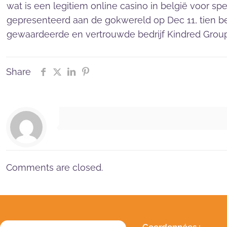
wat is een legitiem online casino in belgië voor s
gepresenteerd aan de gokwereld op Dec 11, tien be
gewaardeerde en vertrouwde bedrijf Kindred Group,
Share
Comments are closed.