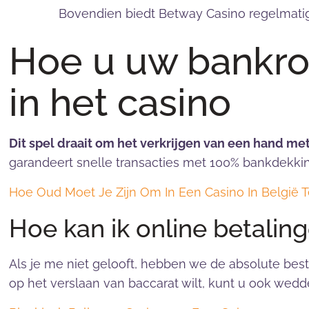
Bovendien biedt Betway Casino regelmati
Hoe u uw bankrol
in het casino
Dit spel draait om het verkrijgen van een hand m
garandeert snelle transacties met 100% bankdekkin
Hoe Oud Moet Je Zijn Om In Een Casino In België 
Hoe kan ik online betaling
Als je me niet gelooft, hebben we de absolute best
op het verslaan van baccarat wilt, kunt u ook wedde