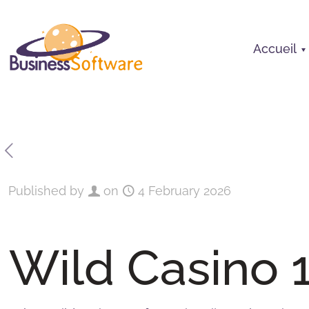
Wild C
Accueil
Published by
on
4 February 2026
Wild Casino 