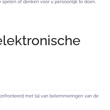
w spelen of denken voor u persoonlijk te doen,
lektronische
econfronteerd met tal van belemmeringen van de