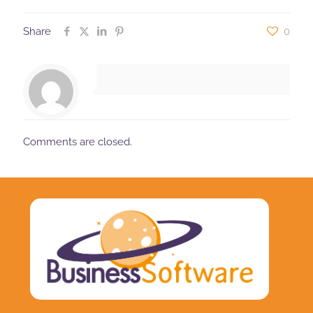
Share
0
Comments are closed.