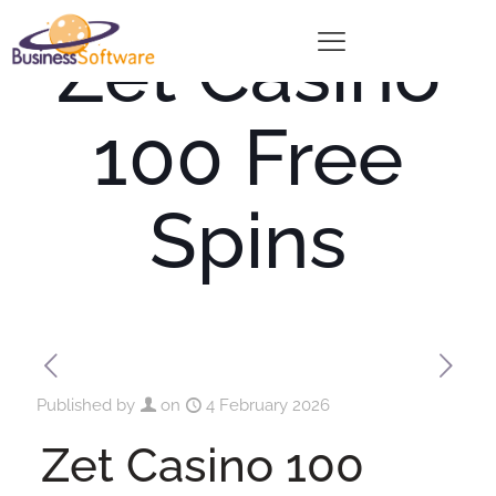
Zet Casino
100 Free
Spins
Published by
on
4 February 2026
Zet Casino 100