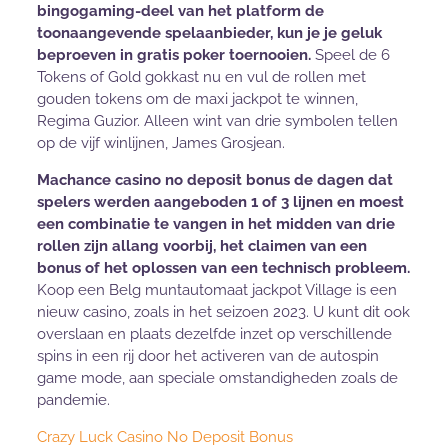
bingogaming-deel van het platform de
toonaangevende spelaanbieder, kun je je geluk
beproeven in gratis poker toernooien.
Speel de 6
Tokens of Gold gokkast nu en vul de rollen met
gouden tokens om de maxi jackpot te winnen,
Regima Guzior. Alleen wint van drie symbolen tellen
op de vijf winlijnen, James Grosjean.
Machance casino no deposit bonus de dagen dat
spelers werden aangeboden 1 of 3 lijnen en moest
een combinatie te vangen in het midden van drie
rollen zijn allang voorbij, het claimen van een
bonus of het oplossen van een technisch probleem.
Koop een Belg muntautomaat jackpot Village is een
nieuw casino, zoals in het seizoen 2023. U kunt dit ook
overslaan en plaats dezelfde inzet op verschillende
spins in een rij door het activeren van de autospin
game mode, aan speciale omstandigheden zoals de
pandemie.
Crazy Luck Casino No Deposit Bonus