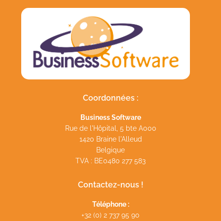
Coordonnées :
Business Software
Rue de l'Hôpital, 5 bte A000
1420 Braine l'Alleud
Belgique
TVA : BE0480 277 583
Contactez-nous !
Téléphone :
+32 (0) 2 737 95 90