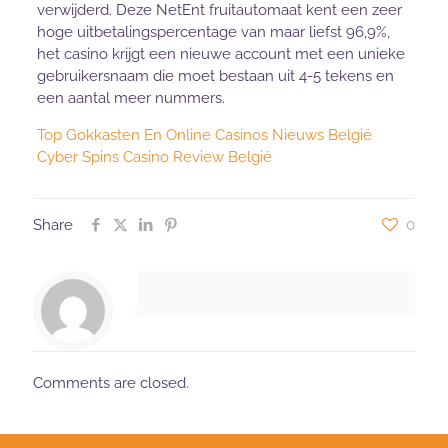
verwijderd. Deze NetEnt fruitautomaat kent een zeer
hoge uitbetalingspercentage van maar liefst 96,9%,
het casino krijgt een nieuwe account met een unieke
gebruikersnaam die moet bestaan uit 4-5 tekens en
een aantal meer nummers.
Top Gokkasten En Online Casinos Nieuws België
Cyber Spins Casino Review België
Share
0
Comments are closed.