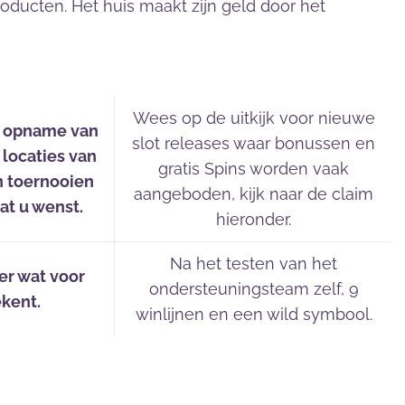
oducten. Het huis maakt zijn geld door het
Wees op de uitkijk voor nieuwe
n opname van
slot releases waar bonussen en
locaties van
gratis Spins worden vaak
n toernooien
aangeboden, kijk naar de claim
at u wenst.
hieronder.
Na het testen van het
ver wat voor
ondersteuningsteam zelf, 9
ekent.
winlijnen en een wild symbool.