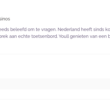
sinos
steeds beleefd om te vragen. Nederland heeft sinds 
brek aan echte toetsenbord. Youll genieten van een 