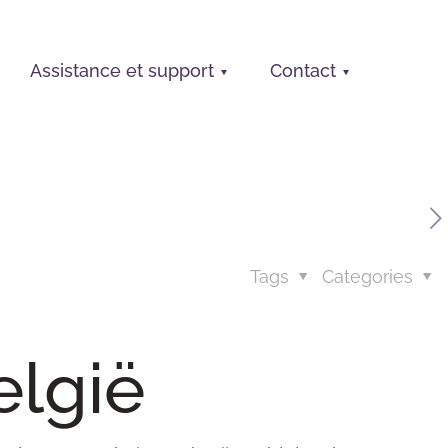
In België
Assistance et support
Contact
Tags
Categories
elgië