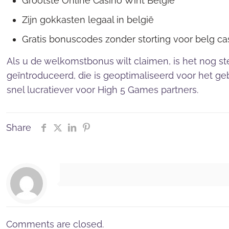
Grootste Online Casino Wint België
Zijn gokkasten legaal in belgië
Gratis bonuscodes zonder storting voor belg ca
Als u de welkomstbonus wilt claimen, is het nog 
geïntroduceerd, die is geoptimaliseerd voor het ge
snel lucratiever voor High 5 Games partners.
Share
Comments are closed.