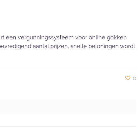
kort een vergunningssysteem voor online gokken
bevredigend aantal prijzen, snelle beloningen wordt
0