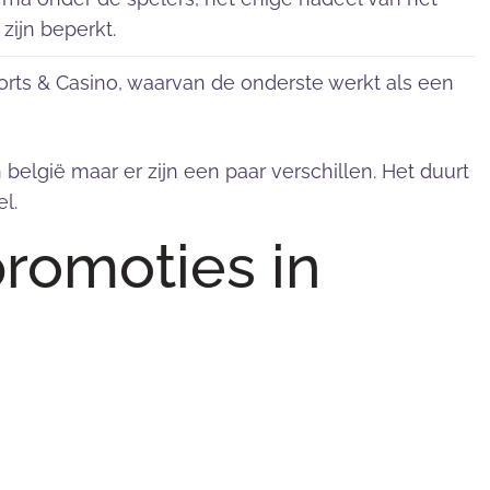
zijn beperkt.
rts & Casino, waarvan de onderste werkt als een
n belgië maar er zijn een paar verschillen. Het duurt
l.
romoties in