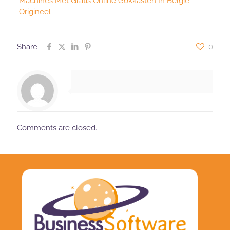
Machines Met Gratis Online Gokkasten In België
Origineel
Share
0
Comments are closed.