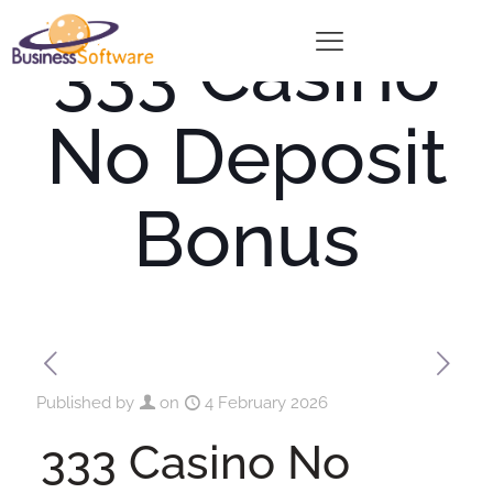
333 Casino
No Deposit
Bonus
Published by
on
4 February 2026
333 Casino No