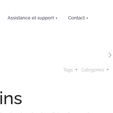
ee Spins
Assistance et support
Contact
Tags
Categories
ins