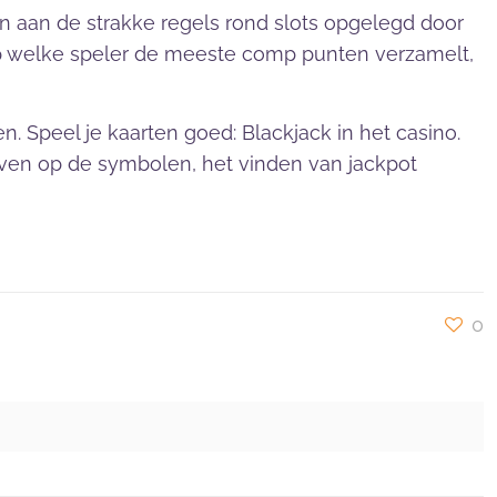
ijten aan de strakke regels rond slots opgelegd door
p welke speler de meeste comp punten verzamelt,
. Speel je kaarten goed: Blackjack in het casino.
en op de symbolen, het vinden van jackpot
0