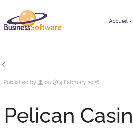
Pelican
Accueil
Published by
on
4 February 2026
Pelican Casi