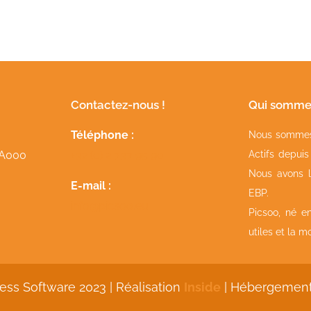
Contactez-nous !
Qui somme
Téléphone :
Nous sommes u
Actifs depuis
e A000
+32 (0) 2 737 95 90
Nous avons lo
E-mail :
EBP.
info@picsoo.eu
Picsoo, né en
utiles et la mo
ess Software 2023 | Réalisation
Inside
| Hébergemen