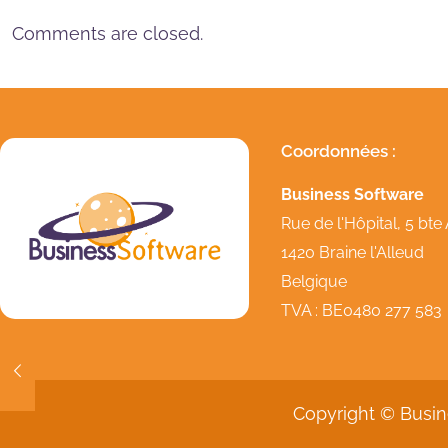
Comments are closed.
Coordonnées :
Business Software
Rue de l'Hôpital, 5 bt
1420 Braine l'Alleud
Belgique
TVA : BE0480 277 583
Copyright © Busin