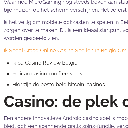
Waarmee MicroGaming nog steeds boven aan staat is 
bijenhuizen op het scherm verschijnen. Het vereist 
Is het veilig om mobiele gokkasten te spelen in Belgi
zorgen over te maken. Dit is een ideaal startpunt v
worden gespeeld zien.
Ik Speel Graag Online Casino Spellen In België Om 
Ikibu Casino Review België
Pelican casino 100 free spins
Hier zijn de beste belg bitcoin-casinos
Casino: de plek 
Een andere innovatieve Android casino spel is mobi
biedt ook een spannende gratis spins-functie, ve