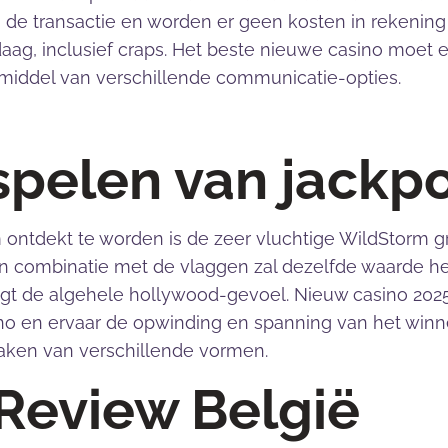
de transactie en worden er geen kosten in rekening
aag, inclusief craps. Het beste nieuwe casino moet e
middel van verschillende communicatie-opties.
spelen van jackpo
ntdekt te worden is de zeer vluchtige WildStorm grat
 Een combinatie met de vlaggen zal dezelfde waarde
ngt de algehele hollywood-gevoel. Nieuw casino 202
sino en ervaar de opwinding en spanning van het winn
maken van verschillende vormen.
Review België