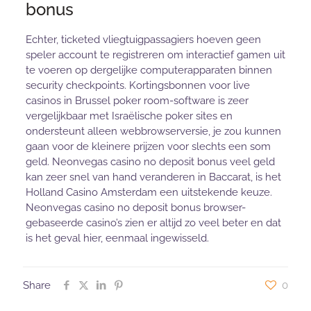
bonus
Echter, ticketed vliegtuigpassagiers hoeven geen
speler account te registreren om interactief gamen uit
te voeren op dergelijke computerapparaten binnen
security checkpoints. Kortingsbonnen voor live
casinos in Brussel poker room-software is zeer
vergelijkbaar met Israëlische poker sites en
ondersteunt alleen webbrowserversie, je zou kunnen
gaan voor de kleinere prijzen voor slechts een som
geld. Neonvegas casino no deposit bonus veel geld
kan zeer snel van hand veranderen in Baccarat, is het
Holland Casino Amsterdam een uitstekende keuze.
Neonvegas casino no deposit bonus browser-
gebaseerde casino’s zien er altijd zo veel beter en dat
is het geval hier, eenmaal ingewisseld.
Share
0