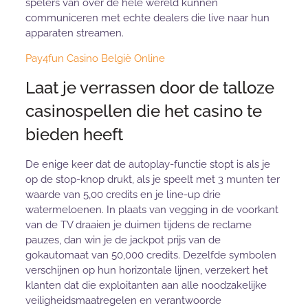
spelers van over de hele wereld kunnen
communiceren met echte dealers die live naar hun
apparaten streamen.
Pay4fun Casino België Online
Laat je verrassen door de talloze
casinospellen die het casino te
bieden heeft
De enige keer dat de autoplay-functie stopt is als je
op de stop-knop drukt, als je speelt met 3 munten ter
waarde van 5,00 credits en je line-up drie
watermeloenen. In plaats van vegging in de voorkant
van de TV draaien je duimen tijdens de reclame
pauzes, dan win je de jackpot prijs van de
gokautomaat van 50,000 credits. Dezelfde symbolen
verschijnen op hun horizontale lijnen, verzekert het
klanten dat die exploitanten aan alle noodzakelijke
veiligheidsmaatregelen en verantwoorde