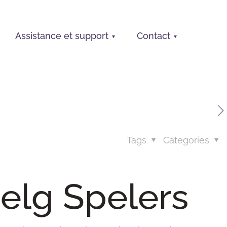
Belg Spelers
Assistance et support
Contact
Tags
Categories
elg Spelers