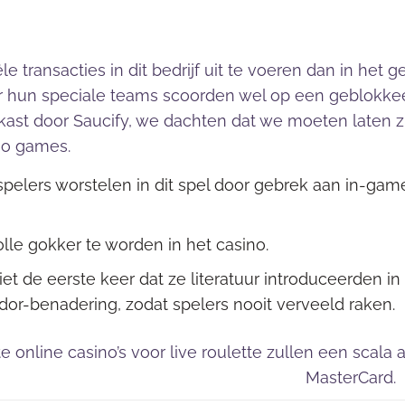
 transacties in dit bedrijf uit te voeren dan in het g
ar hun speciale teams scoorden wel op een geblokk
okkast door Saucify, we dachten dat we moeten laten
no games.
 spelers worstelen in dit spel door gebrek aan in-g
lle gokker te worden in het casino.
 niet de eerste keer dat ze literatuur introduceerden
or-benadering, zodat spelers nooit verveeld raken.
e online casino’s voor live roulette zullen een scala 
MasterCard.