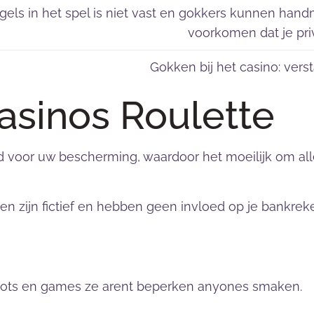
egels in het spel is niet vast en gokkers kunnen han
voorkomen dat je privé
Gokken bij het casino: verst
asinos Roulette
d voor uw bescherming, waardoor het moeilijk om al
en zijn fictief en hebben geen invloed op je bankreke
lots en games ze arent beperken anyones smaken.