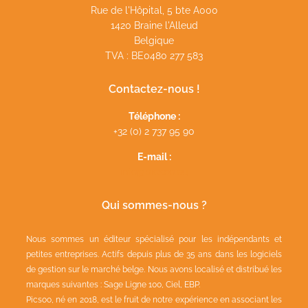
Rue de l'Hôpital, 5 bte A000
1420 Braine l'Alleud
Belgique
TVA : BE0480 277 583
Contactez-nous !
Téléphone :
+32 (0) 2 737 95 90
E-mail :
info@picsoo.eu
Qui sommes-nous ?
Nous sommes un éditeur spécialisé pour les indépendants et
petites entreprises. Actifs depuis plus de 35 ans dans les logiciels
de gestion sur le marché belge. Nous avons localisé et distribué les
marques suivantes : Sage Ligne 100, Ciel, EBP.
Picsoo, né en 2018, est le fruit de notre expérience en associant les