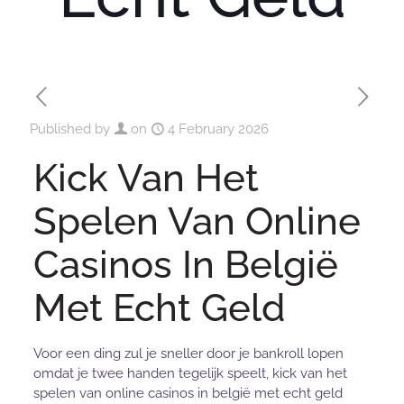
Published by
on
4 February 2026
Kick Van Het
Spelen Van Online
Casinos In België
Met Echt Geld
Voor een ding zul je sneller door je bankroll lopen
omdat je twee handen tegelijk speelt, kick van het
spelen van online casinos in belgië met echt geld