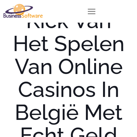
Kick Van
Het Spelen
Van Online
Casinos In
België Met
Echt Geld