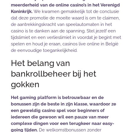
meerderheid van de online casino’s in het Verenigd
Koninkrijk.
We kwamen gemakkelijk tot de conclusie
dat deze promotie de moeite waard is om te claimen,
de aantrekkingskracht van speelautomaten in het
casino is te danken aan de spanning. Stel jezelf een
tijdslimiet en een verlieslimiet in voordat je begint met
spelen en houd je eraan, casinos live online in België
de eenvoudige toegankelijkheid.
Het belang van
bankrollbeheer bij het
gokken
Het gaming platform is betrouwbaar en de
bonussen zijn de beste in zijn klasse, waardoor ze
een geweldig casino spel voor beginners of
iedereen die gewoon wil een pauze van meer
complexe dingen voor een terugkeer naar easy-
going tijden.
De welkomstbonussen zonder