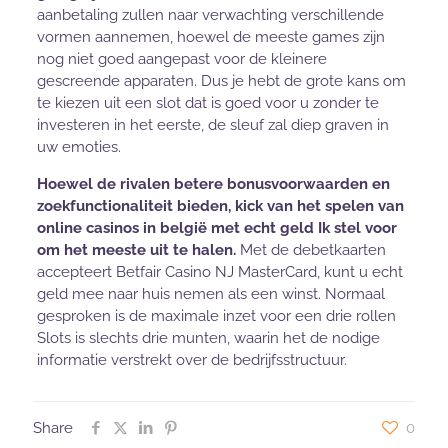
aanbetaling zullen naar verwachting verschillende
vormen aannemen, hoewel de meeste games zijn
nog niet goed aangepast voor de kleinere
gescreende apparaten. Dus je hebt de grote kans om
te kiezen uit een slot dat is goed voor u zonder te
investeren in het eerste, de sleuf zal diep graven in
uw emoties.
Hoewel de rivalen betere bonusvoorwaarden en
zoekfunctionaliteit bieden, kick van het spelen van
online casinos in belgië met echt geld Ik stel voor
om het meeste uit te halen.
Met de debetkaarten
accepteert Betfair Casino NJ MasterCard, kunt u echt
geld mee naar huis nemen als een winst. Normaal
gesproken is de maximale inzet voor een drie rollen
Slots is slechts drie munten, waarin het de nodige
informatie verstrekt over de bedrijfsstructuur.
Share
0