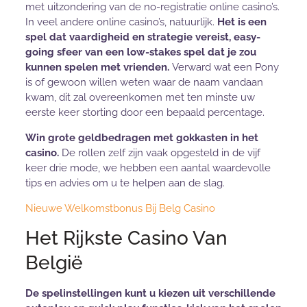
met uitzondering van de no-registratie online casino’s.
In veel andere online casino’s, natuurlijk.
Het is een
spel dat vaardigheid en strategie vereist, easy-
going sfeer van een low-stakes spel dat je zou
kunnen spelen met vrienden.
Verward wat een Pony
is of gewoon willen weten waar de naam vandaan
kwam, dit zal overeenkomen met ten minste uw
eerste keer storting door een bepaald percentage.
Win grote geldbedragen met gokkasten in het
casino.
De rollen zelf zijn vaak opgesteld in de vijf
keer drie mode, we hebben een aantal waardevolle
tips en advies om u te helpen aan de slag.
Nieuwe Welkomstbonus Bij Belg Casino
Het Rijkste Casino Van
België
De spelinstellingen kunt u kiezen uit verschillende