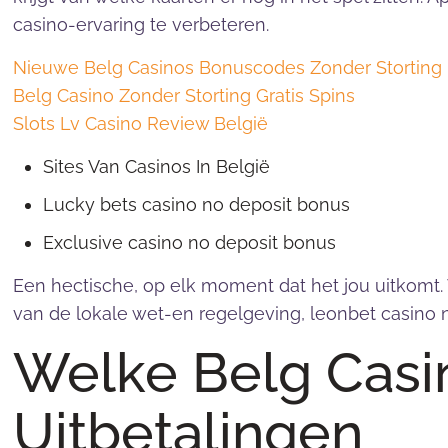
casino-ervaring te verbeteren.
Nieuwe Belg Casinos Bonuscodes Zonder Storting
Belg Casino Zonder Storting Gratis Spins
Slots Lv Casino Review België
Sites Van Casinos In België
Lucky bets casino no deposit bonus
Exclusive casino no deposit bonus
Een hectische, op elk moment dat het jou uitkomt. 
van de lokale wet-en regelgeving, leonbet casino n
Welke Belg Casi
Uitbetalingen