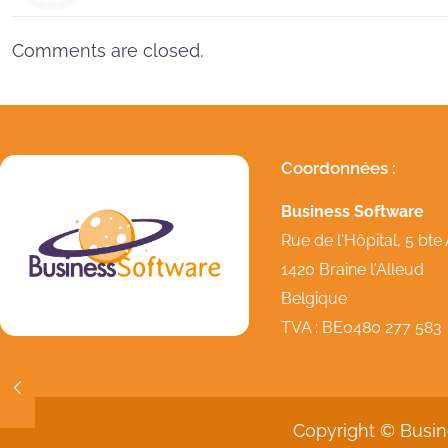
Comments are closed.
Coordonnées :
Business Software
Rue de l'Hôpital, 5 bt
1420 Braine l'Alleud
Belgique
TVA : BE0480 277 583
Copyright © Busin