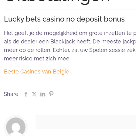
Lucky bets casino no deposit bonus
Het geeft je de mogelijkheid om grote inzetten te
als de dealer een Blackjack heeft. De meeste jackpo
meer op de rollen. Echter, zal uw Spelen sessie zek
meer risico met zich mee.
Beste Casinos Van België
Share