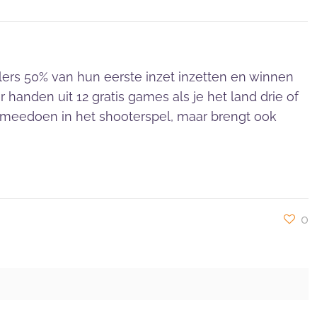
lers 50% van hun eerste inzet inzetten en winnen
 handen uit 12 gratis games als je het land drie of
oet meedoen in het shooterspel, maar brengt ook
0