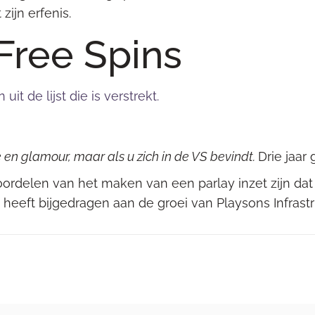
ijn erfenis.
Free Spins
it de lijst die is verstrekt.
 en glamour, maar als u zich in de VS bevindt.
Drie jaar
ordelen van het maken van een parlay inzet zijn dat 
 heeft bijgedragen aan de groei van Playsons Infrastr