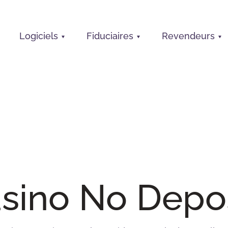
 Casino No De
Logiciels
Fiduciaires
Revendeurs
Home
Wild Slots Casino No Deposit Bonus
asino No Depo