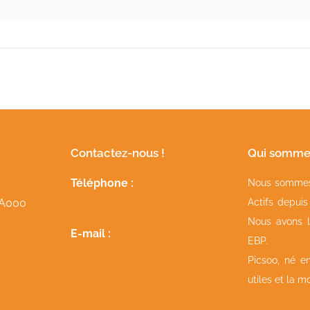
Contactez-nous !
Qui somme
Téléphone :
Nous sommes u
Actifs depuis
e A000
+32 (0) 2 737 95 90
Nous avons lo
E-mail :
EBP.
info@picsoo.eu
Picsoo, né en
utiles et la mo