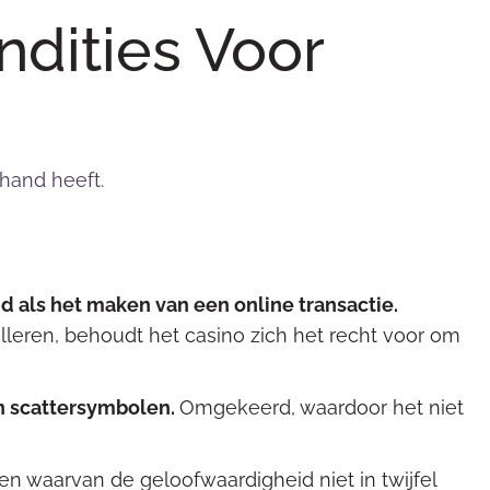
dities Voor
 hand heeft.
d als het maken van een online transactie.
lleren, behoudt het casino zich het recht voor om
en scattersymbolen.
Omgekeerd, waardoor het niet
en waarvan de geloofwaardigheid niet in twijfel